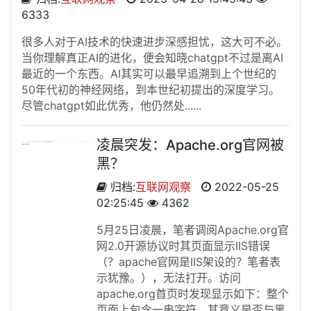
6333
很多人对于AI技术的快速进步深感担忧，这大可不必。
当你理解真正AI的进化，便会知晓chatgpt不过是离AI
最近的一个东西。AI其实可以最早追溯到上个世纪的
50年代初的神经网络，到本世纪初提出的深度学习。
尽管chatgpt如此优秀，他仍然处......
凌晨突发：Apache.org官网被
黑？
归档:
互联网观察
2022-05-25
02:25:45
4362
5月25日凌晨，笔者调阅Apache.org官
网2.0开源协议时其页面显示IIS错误
（？apache官网是IIS架设的？笔者表
示犹豫。），无法打开。访问
apache.org首页时发现显示如下：整个
页面上包含一串字符，其意义是否与黑