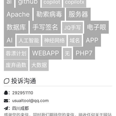
ai
github
copilot
copilotx
Apache
勒索病毒
服务器
数据库
手写签名
电子眼
JQ手写
AI
APP
人工智能
神经网络
域名
WEBAPP
PHP7
蓉漂计划
无
废弃函数
大数据
投诉沟通
：
292951110
：
usualtool@qq.com
：
四川成都
感谢您的来信，同时我们期待您的来信，接收任何关于网站