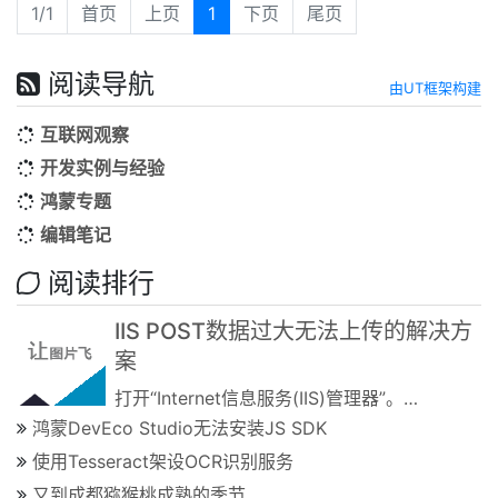
1/1
首页
上页
1
下页
尾页
阅读导航
由UT框架构建
互联网观察
开发实例与经验
鸿蒙专题
编辑笔记
阅读排行
IIS POST数据过大无法上传的解决方
案
打开“Internet信息服务(IIS)管理器”。点击“起始页”下面的服务器名称。右侧窗口拉到最下面......
鸿蒙DevEco Studio无法安装JS SDK
使用Tesseract架设OCR识别服务
又到成都猕猴桃成熟的季节