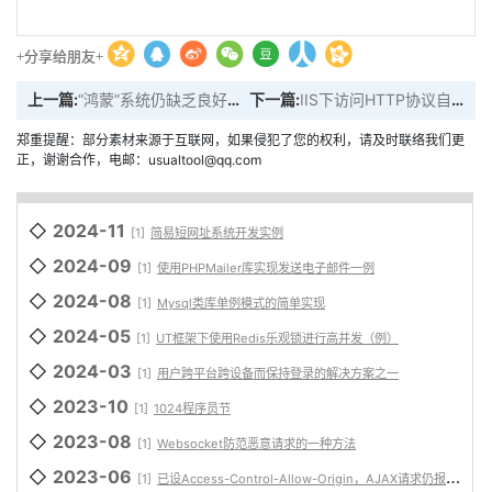
+分享给朋友+
上一篇:
“鸿蒙”系统仍缺乏良好的应用程序生态系统
下一篇:
IIS下访问HTTP协议自动切换到HTTPS协议
郑重提醒：部分素材来源于互联网，如果侵犯了您的权利，请及时联络我们更
正，谢谢合作，电邮：usualtool@qq.com
◇
2024-11
[1]
简易短网址系统开发实例
◇
2024-09
[1]
使用PHPMailer库实现发送电子邮件一例
◇
2024-08
[1]
Mysql类库单例模式的简单实现
◇
2024-05
[1]
UT框架下使用Redis乐观锁进行高并发（例）
◇
2024-03
[1]
用户跨平台跨设备而保持登录的解决方案之一
◇
2023-10
[1]
1024程序员节
◇
2023-08
[1]
Websocket防范恶意请求的一种方法
◇
2023-06
[1]
已设Access-Control-Allow-Origin，AJAX请求仍报跨域问题的解决