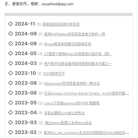
正，谢谢合作，电邮：usualtool@qq.com
◇
2024-11
[1]
简易短网址系统开发实例
◇
2024-09
[1]
使用PHPMailer库实现发送电子邮件一例
◇
2024-08
[1]
Mysql类库单例模式的简单实现
◇
2024-05
[1]
UT框架下使用Redis乐观锁进行高并发（例）
◇
2024-03
[1]
用户跨平台跨设备而保持登录的解决方案之一
◇
2023-10
[1]
1024程序员节
◇
2023-08
[1]
Websocket防范恶意请求的一种方法
◇
2023-06
[1]
已设Access-Control-Allow-Origin，AJAX请求仍报跨域问题的解决
◇
2023-05
[2]
Linux下安装opencv的PHP扩展教程
◇
2023-04
[1]
没有必要担心AI会让你失业
◇
2023-03
[2]
通过Nginx配置以支持Wss协议
◇
2023-02
[1]
解决file_get_contents无法访问读取部分https地址的问题