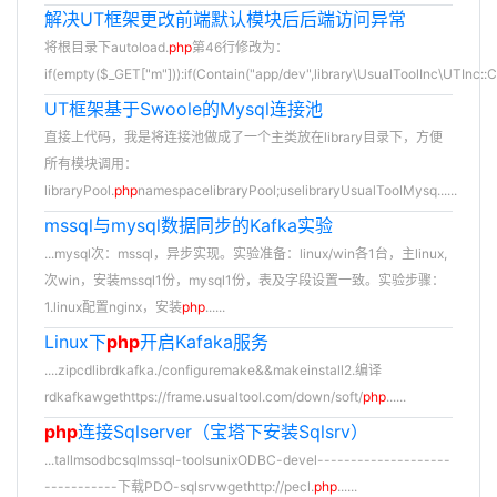
解决UT框架更改前端默认模块后后端访问异常
将根目录下autoload.
php
第46行修改为：
if(empty($_GET["m"])):if(Contain("app/dev",library\UsualToolInc\UTInc::Cur
UT框架基于Swoole的Mysql连接池
直接上代码，我是将连接池做成了一个主类放在library目录下，方便
所有模块调用：
libraryPool.
php
namespacelibraryPool;uselibraryUsualToolMysq......
mssql与mysql数据同步的Kafka实验
...mysql次：mssql，异步实现。实验准备：linux/win各1台，主linux,
次win，安装mssql1份，mysql1份，表及字段设置一致。实验步骤：
1.linux配置nginx，安装
php
......
Linux下
php
开启Kafaka服务
....zipcdlibrdkafka./configuremake&&makeinstall2.编译
rdkafkawgethttps://frame.usualtool.com/down/soft/
php
......
php
连接Sqlserver（宝塔下安装Sqlsrv）
...tallmsodbcsqlmssql-toolsunixODBC-devel--------------------
-----------下载PDO-sqlsrvwgethttp://pecl.
php
......