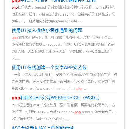
php
中for、while、foreach速度性能比较
php
我们认为，foreach是对复制的数组副本进行操作，while通过移
动指标进行操作，while应该比foreach快，但结果却是刚刚相反。实
验中，同一组数组分别使用for,foreach,whi......
使用UT接入微信小程序遇到的问题
php
造微信小程序时，对我们造成了很多困扰，增加了很多工作量。
小程序接收数据根据wx.request。问题：UTCMS返回数据使用的是
通用API，返回的数据中其中有返回一个类目ID，在H5页面上我们
可......
使用UT在线创建一个安卓APP安装包
...一步：进入后台插件管理，安装个名叫“安卓APP”的插件第二步：进
去是这样的，好吧我按要求填下再网络上随便找了张图，用官方工具
生成图标https://www.usualtool.com/tool.
php
......
php
利用SOAP实现WEBSERVICE（WSDL）
PHP通过远程WSDL提交数据（客户端通讯）其实是比较简单的，方
法如下：1打开PHP.INI，去掉extension=
php
_soap.dll前分号启用。2
编写通讯代码：$client=newSoap......
ASP无刷新AJAX上传代码示例