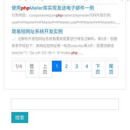
使用
php
Mailer库实现发送电子邮件一例
引用项目：composerrequire
php
mailer/phpmailer代码片段示例：
usePHPMailerPHPMailerPHPMailer;usePHPMailerPHPMailerEx......
简易短网址系统开发实例
...：泛解析开发短网址系统首要就是要进行域名泛解析。第2步：创建
表表字段如下：原网址短网址唯一标志oldurlbz第3步：配置伪静态
rewrite“^/（[a-zA-Z0-9]+）$“/index.
php
......
1/4
首
上
1
2
3
4
下
尾
页
页
页
页