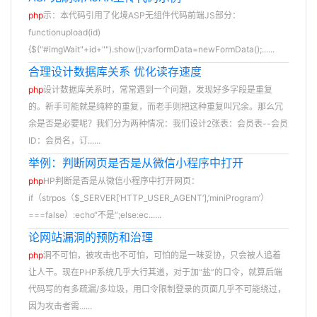
php
示：本代码引用了化境ASP无组件代码前端JS部分：
functionupload(id)
{$("#imgWait"+id+"").show();varformData=newFormData();......
合理设计数据库关系 优化读存速度
php
设计数据库关系时，常常遇到一个问题，发现好多字段是重复
的。新手可能就是纯粹的重复，而老手则把这种重复叫冗余。那么冗
余是否是必要呢？我们分为两种情况：我们设计2张表：会员表--会员
ID：会员名，订......
举例：判断网页是否是从微信小程序中打开
php
HP判断是否是从微信小程序中打开网页：
if（strpos（$_SERVER[’HTTP_USER_AGENT’],’miniProgram’）
===false）:echo“不是“;else:ec......
论网站漏洞的预防和治理
php
洞不可怕，被攻击也不可怕，可怕的是一味妥协，只会被人追着
让人干。现在PHP系统几乎大行其道，对于加“盐”的口令，就算后端
代码写的有多疏漏/多垃圾，用口令限制登录的页面几乎不可能绕过，
因为攻击者需......