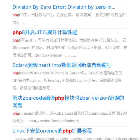
Division By Zero Error: Division by zero in...
php
P8中，当除数为0时，会报此错。 解决方案： 预先判断除数是否
为0。...
php
8开启JIT以提升计算性能
php
8开启JIT，可以有效提升计算性能，大约是PHP7的5倍左右。 安
装opcache扩展后，自动在PHP.INI最后显示以下配置，如若没有，自
行增加即可。zend_extension=............
Sqlsrv驱动Insert into数据返回新增自动编号
php
icrosoftDriversforPHPforSQLServer中，SQLSRV驱动程序的
API名称为sqlsrv。所有sqlsrv函数都以sqlsrv_开头，后跟谓词或名
词。后跟谓词的函数可......
解决zbarcode编译
php
模块时zbar_version错误的
问题
php
r_version错误时，进入zbarcode目录打开zbarcode.c文件 第834
行改为： zbar_version(&major,&minor);...
Linux下安装opencv的
php
扩展教程
...x.zipwgethttps://github.com/opencv/opencv_contrib/archive/xxx.zipwg