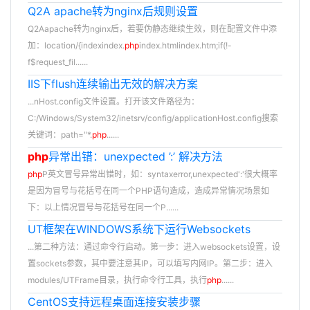
Q2A apache转为nginx后规则设置
Q2Aapache转为nginx后，若要伪静态继续生效，则在配置文件中添
加：location/{indexindex.
php
index.htmlindex.htm;if(!-
f$request_fil......
IIS下flush连续输出无效的解决方案
...nHost.config文件设置。打开该文件路径为：
C:/Windows/System32/inetsrv/config/applicationHost.config搜索
关键词：path="*.
php
......
php
异常出错：unexpected ’:’ 解决方法
php
P英文冒号异常出错时，如：syntaxerror,unexpected':'很大概率
是因为冒号与花括号在同一个PHP语句造成，造成异常情况场景如
下：以上情况冒号与花括号在同一个P......
UT框架在WINDOWS系统下运行Websockets
...第二种方法：通过命令行启动。第一步：进入websockets设置，设
置sockets参数，其中要注意其IP，可以填写内网IP。第二步：进入
modules/UTFrame目录，执行命令行工具，执行
php
......
CentOS支持远程桌面连接安装步骤