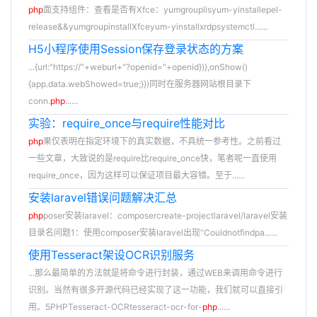
php
面支持组件：查看是否有Xfce：yumgrouplisyum-yinstallepel-
release&&yumgroupinstallXfceyum-yinstallxrdpsystemctl......
H5小程序使用Session保存登录状态的方案
...{url:"https://"+weburl+"?openid="+openid})},onShow()
{app.data.webShowed=true;}})同时在服务器网站根目录下
conn.
php
......
实验：require_once与require性能对比
php
果仅表明在指定环境下的真实数据，不具统一参考性。之前看过
一些文章，大致说的是require比require_once快，笔者呢一直使用
require_once，因为这样可以保证项目最大容错。至于......
安装laravel错误问题解决汇总
php
poser安装laravel：composercreate-projectlaravel/laravel安装
目录名问题1：使用composer安装laravel出现“Couldnotfindpa......
使用Tesseract架设OCR识别服务
...那么最简单的方法就是将命令进行封装，通过WEB来调用命令进行
识别。当然有很多开源代码已经实现了这一功能，我们就可以直接引
用。5PHPTesseract-OCRtesseract-ocr-for-
php
......