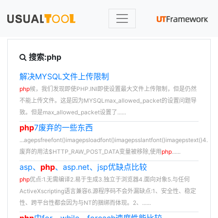
搜索:php
解决MYSQL文件上传限制
php
候，我们发现即使PHP.INI即使设置最大文件上传限制，但是仍然
不能上传文件。这是因为MYSQLmax_allowed_packet的设置问题导
致。但是max_allowed_packet设置了......
php
7废弃的一些东西
...agepsfreefont()imagepsloadfont()imagepsslantfont()imagepstext()4.
废弃的用法$HTTP_RAW_POST_DATA变量被移除,使用
php
......
asp、
php
、asp.net、jsp优缺点比较
php
优点:1.无需编译2.易于生成3.独立于浏览器4.面向对象5.与任何
ActiveXscripting语言兼容6.源程序码不会外漏缺点:1、安全性、稳定
性、跨平台性都会因为与NT的捆绑而体现。2、......