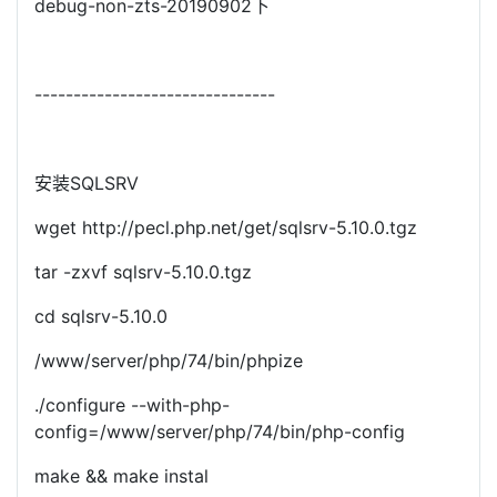
debug-non-zts-20190902下
-------------------------------
安装SQLSRV
wget http://pecl.php.net/get/sqlsrv-5.10.0.tgz
tar -zxvf sqlsrv-5.10.0.tgz
cd sqlsrv-5.10.0
/www/server/php/74/bin/phpize
./configure --with-php-
config=/www/server/php/74/bin/php-config
make && make instal