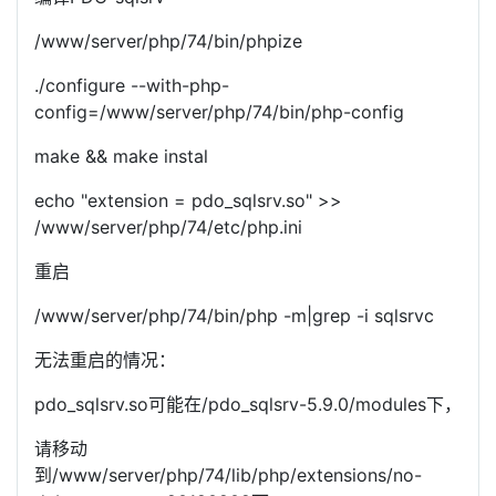
/www/server/php/74/bin/phpize
./configure --with-php-
config=/www/server/php/74/bin/php-config
make && make instal
echo "extension = pdo_sqlsrv.so" >>
/www/server/php/74/etc/php.ini
重启
/www/server/php/74/bin/php -m|grep -i sqlsrvc
无法重启的情况：
pdo_sqlsrv.so可能在/pdo_sqlsrv-5.9.0/modules下，
请移动
到/www/server/php/74/lib/php/extensions/no-