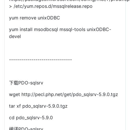
> /etc/yum.repos.d/mssqlrelease.repo
yum remove unixODBC
yum install msodbcsql mssql-tools unixODBC-
devel
-------------------------------
下载PDO-sqlsrv
wget http://pecl.php.net/get/pdo_sqlsrv-5.9.0.tgz
tar xf pdo_sqlsrv-5.9.0.tgz
cd pdo_sqlsrv-5.9.0
编译PDO-sqlsrv