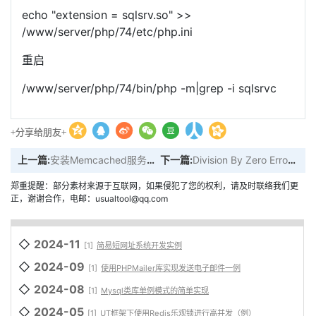
echo "extension = sqlsrv.so" >>
/www/server/php/74/etc/php.ini
重启
/www/server/php/74/bin/php -m|grep -i sqlsrvc
+分享给朋友+
上一篇:
安装Memcached服务流程
下一篇:
Division By Zero Error: Division by zero in...
郑重提醒：部分素材来源于互联网，如果侵犯了您的权利，请及时联络我们更
正，谢谢合作，电邮：usualtool@qq.com
◇
2024-11
[1]
简易短网址系统开发实例
◇
2024-09
[1]
使用PHPMailer库实现发送电子邮件一例
◇
2024-08
[1]
Mysql类库单例模式的简单实现
◇
2024-05
[1]
UT框架下使用Redis乐观锁进行高并发（例）