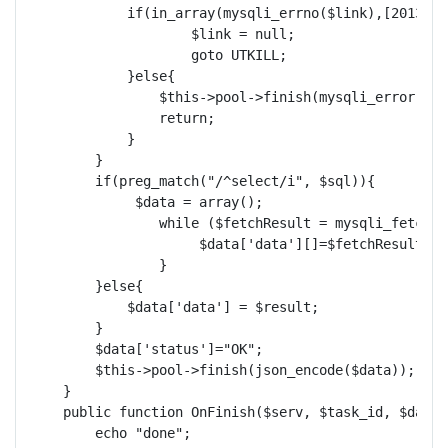
            if(in_array(mysqli_errno($link),[2013,200
                    $link = null;

                    goto UTKILL;

            }else{

                $this->pool->finish(mysqli_error($lin
                return;

            }

        }

        if(preg_match("/^select/i", $sql)){

             $data = array();

                while ($fetchResult = mysqli_fetch_a
                     $data['data'][]=$fetchResult;

                }               

        }else{

            $data['data'] = $result;

        }

        $data['status']="OK";

        $this->pool->finish(json_encode($data));

    }

    public function OnFinish($serv, $task_id, $data){
        echo "done";
