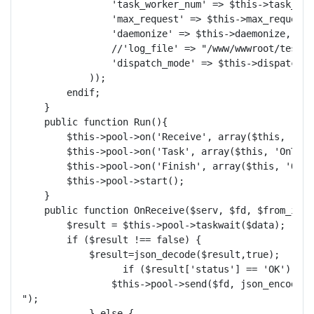
                'task_worker_num' => $this->task_wor
                'max_request' => $this->max_request,

                'daemonize' => $this->daemonize,

                //'log_file' => "/www/wwwroot/test
                'dispatch_mode' => $this->dispatch_mo
            ));

        endif;

    }

    public function Run(){

        $this->pool->on('Receive', array($this, 'OnR
        $this->pool->on('Task', array($this, 'OnTask'
        $this->pool->on('Finish', array($this, 'OnFi
        $this->pool->start();

    }

    public function OnReceive($serv, $fd, $from_id, $
        $result = $this->pool->taskwait($data);

        if ($result !== false) {

            $result=json_decode($result,true);

                  if ($result['status'] == 'OK') {

                $this->pool->send($fd, json_encode($
");

            } else {
