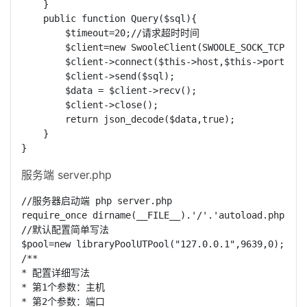
    }

    public function Query($sql){

        $timeout=20;//请求超时时间

        $client=new SwooleClient(SWOOLE_SOCK_TCP);

        $client->connect($this->host,$this->port,$ti
        $client->send($sql);

        $data = $client->recv();

        $client->close();

        return json_decode($data,true);

    }

}
服务端 server.php
//服务器启动端 php server.php

require_once dirname(__FILE__).'/'.'autoload.php';

//默认配置简单写法

$pool=new libraryPoolUTPool("127.0.0.1",9639,0);

/**

* 配置详细写法

* 第1个参数：主机

* 第2个参数：端口
