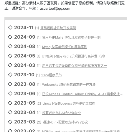
郑重提醒：部分素材来源于互联网，如果侵犯了您的权利，请及时联络我们更
正，谢谢合作，电邮：usualtool@qq.com
◇
2024-11
[1]
简易短网址系统开发实例
◇
2024-09
[1]
使用PHPMailer库实现发送电子邮件一例
◇
2024-08
[1]
Mysql类库单例模式的简单实现
◇
2024-05
[1]
UT框架下使用Redis乐观锁进行高并发（例）
◇
2024-03
[1]
用户跨平台跨设备而保持登录的解决方案之一
◇
2023-10
[1]
1024程序员节
◇
2023-08
[1]
Websocket防范恶意请求的一种方法
◇
2023-06
[1]
已设Access-Control-Allow-Origin，AJAX请求仍报跨域问题的解决
◇
2023-05
[2]
Linux下安装opencv的PHP扩展教程
◇
2023-04
[1]
没有必要担心AI会让你失业
◇
2023-03
[2]
通过Nginx配置以支持Wss协议
◇
2023-02
[1]
解决file_get_contents无法访问读取部分https地址的问题