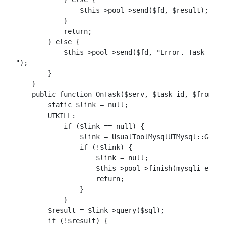
                $this->pool->send($fd, $result);

            }

            return;

        } else {

            $this->pool->send($fd, "Error. Task timeo
");

        }

    }

    public function OnTask($serv, $task_id, $from_id
        static $link = null;

        UTKILL:

            if ($link == null) {

                $link = UsualToolMysqlUTMysql::GetMys
                if (!$link) {

                    $link = null;

                    $this->pool->finish(mysqli_error
                    return;

                }   

            }   

        $result = $link->query($sql);

        if (!$result) {
