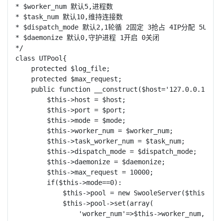
* $worker_num 默认5,进程数

* $task_num 默认10,维持连接数

* $dispatch_mode 默认2,1轮循 2固定 3抢占 4IP分配 5UID分配
* $daemonize 默认0,守护进程 1开启 0关闭

*/

class UTPool{

    protected $log_file;

    protected $max_request;

    public function __construct($host='127.0.0.1',$p
        $this->host = $host;

        $this->port = $port;

        $this->mode = $mode;

        $this->worker_num = $worker_num;

        $this->task_worker_num = $task_num;   

        $this->dispatch_mode = $dispatch_mode;

        $this->daemonize = $daemonize;

        $this->max_request = 10000;

        if($this->mode==0):

            $this->pool = new SwooleServer($this->ho
            $this->pool->set(array(

                'worker_num'=>$this->worker_num,
