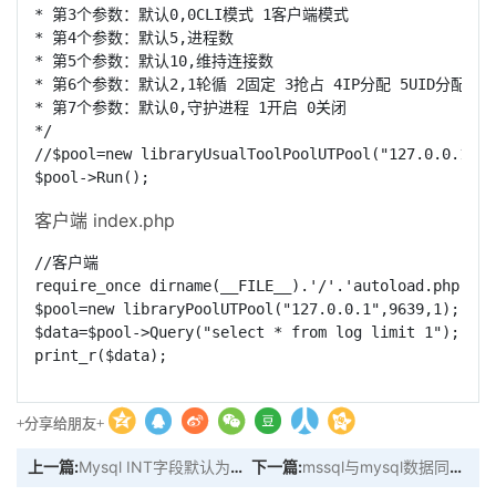
* 第3个参数：默认0,0CLI模式 1客户端模式

* 第4个参数：默认5,进程数

* 第5个参数：默认10,维持连接数

* 第6个参数：默认2,1轮循 2固定 3抢占 4IP分配 5UID分配 7str
* 第7个参数：默认0,守护进程 1开启 0关闭

*/

//$pool=new libraryUsualToolPoolUTPool("127.0.0.1",9
$pool->Run();
客户端 index.php
//客户端

require_once dirname(__FILE__).'/'.'autoload.php';

$pool=new libraryPoolUTPool("127.0.0.1",9639,1);

$data=$pool->Query("select * from log limit 1");

print_r($data);
+分享给朋友+
上一篇:
Mysql INT字段默认为0且允许为空，传空值却失败？
下一篇:
mssql与mysql数据同步的Kafka实验