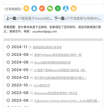
+分享给朋友+
上一篇:
UT框架基于Swoole的Mysql连接池
下一篇:
UT开发框架与传统MVC区别
郑重提醒：部分素材来源于互联网，如果侵犯了您的权利，请及时联络我们更
正，谢谢合作，电邮：usualtool@qq.com
◇
2024-11
[1]
简易短网址系统开发实例
◇
2024-09
[1]
使用PHPMailer库实现发送电子邮件一例
◇
2024-08
[1]
Mysql类库单例模式的简单实现
◇
2024-05
[1]
UT框架下使用Redis乐观锁进行高并发（例）
◇
2024-03
[1]
用户跨平台跨设备而保持登录的解决方案之一
◇
2023-10
[1]
1024程序员节
◇
2023-08
[1]
Websocket防范恶意请求的一种方法
◇
2023-06
[1]
已设Access-Control-Allow-Origin，AJAX请求仍报跨域问题的解决