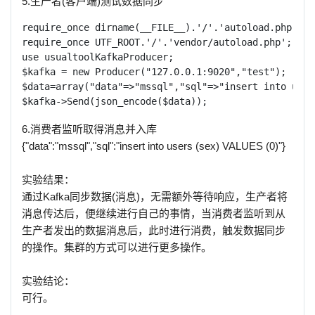
5.生产者(客户端)测试数据同步
require_once dirname(__FILE__).'/'.'autoload.php';

require_once UTF_ROOT.'/'.'vendor/autoload.php';

use usualtoolKafkaProducer;

$kafka = new Producer("127.0.0.1:9020","test");  

$data=array("data"=>"mssql","sql"=>"insert into user
$kafka->Send(json_encode($data));
6.消费者监听取得消息并入库
{"data":"mssql","sql":"insert into users (sex) VALUES (0)"}
实验结果：
通过Kafka同步数据(消息)，无需额外等待响应，生产者将
消息传达后，便继续进行自己的事情，当消费者监听到从
生产者发出的数据消息后，此时进行消费，触发数据同步
的操作。集群的方式可以进行更多操作。
实验结论：
可行。