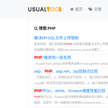
首页
文章
搜索:PHP
解决MYSQL文件上传限制
很多时候，我们发现即使
PHP
.INI即使设置最大文件上传限
的设置问题导致。但是max_allowed_packet设置了......
PHP
7废弃的一些东西
...ll_user_func_array()加密相关函数mcrypt_generic_end()
asp、
PHP
、asp.net、jsp优缺点比较
...写随处运行。2、系统的多台平支持。3、强大的的可
Java的一些优势正是它致命的问题所在。2、缺少系统性
PHP
中for、while、foreach速度性能比较
PHP
我们认为，foreach是对复制的数组副本进行操作，wh
相反。实验中，同一组数组分别使用for,foreach,whi......