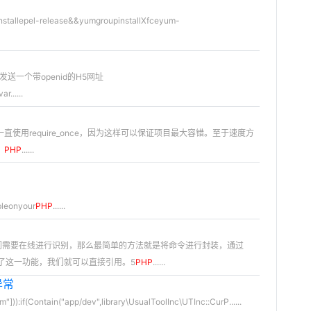
epel-release&&yumgroupinstallXfceyum-
发送一个带openid的H5网址
......
，笔者呢一直使用require_once，因为这样可以保证项目最大容错。至于速度方
：
PHP
......
bleonyour
PHP
......
我们需要在线进行识别，那么最简单的方法就是将命令进行封装，通过
了这一功能，我们就可以直接引用。5
PHP
......
异常
(Contain("app/dev",library\UsualToolInc\UTInc::CurP......