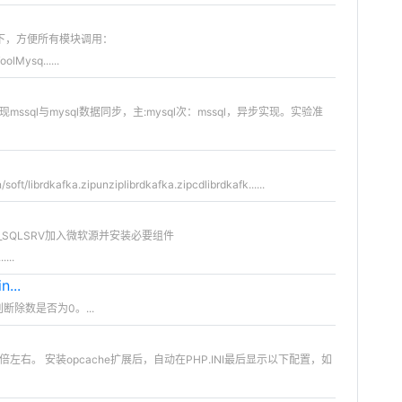
录下，方便所有模块调用：
olMysq......
mssql与mysql数据同步，主:mysql次：mssql，异步实现。实验准
ft/librdkafka.zipunziplibrdkafka.zipcdlibrdkafk......
_SQLSRV加入微软源并安装必要组件
...
n...
断除数是否为0。...
左右。 安装opcache扩展后，自动在PHP.INI最后显示以下配置，如