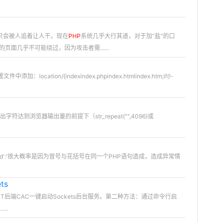
只会被人追着让人干。现在
PHP
系统几乎大行其道，对于加“盐”的口
面几乎不可能绕过，因为攻击者需......
cation/{indexindex.phpindex.htmlindex.htm;if(!-
字符达到浏览器输出量的前提下（str_repeat("",4096)或
pected':'很大概率是因为冒号与花括号在同一个PHP语句造成，造成异常情
ts
过UT后端CAC一键启动Sockets后台服务。第二种方法：通过命令行启
..