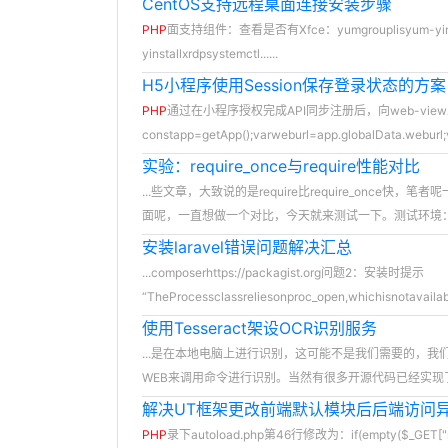
CentOS支持远程桌面连接安装步骤
PHP
面支持组件：查看是否有Xfce：yumgrouplisyum-yinstall
yinstallxrdpsystemctl......
H5小程序使用Session保存登录状态的方案
PHP
通过在小程序授权完成API同步注册后，向web-view
constapp=getApp();varweburl=app.globalData.weburl;var
实验：require_once与require性能对比
...些文章，大致说的是require比require_once快
面呢，一直想做一个对比，今天就来测试一下。测试环境
安装laravel错误问题解决汇总
...composerhttps://packagist.org问题2：安装时提示
“TheProcessclassreliesonproc_open,whichisnotavaila
使用Tesseract架设OCR识别服务
...是在本地电脑上进行识别，这可能不是我们需要的，
WEB来调用命令进行识别。当然有很多开源代码已经实现
解决UT框架更改前端默认模块后后端访问
PHP
录下autoload.php第46行修改为：if(empty($_GET["m"])):if