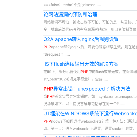
===false）:echo“不是“;else:ec......
论网站漏洞的预防和治理
网站漏洞不可怕，被攻击也不可怕，可怕的是一味妥协，
令，就算后端代码写的有多疏漏/多垃圾，用口令限制登录的页
Q2A apache转为nginx后规则设置
PHP
apache转为nginx后，若要伪静态继续生效，则在配置文件中添加：lo
f$request_fil......
IIS下flush连续输出无效的解决方案
在IIS下，部分机器使用
PHP
中的flush效果无效。在保障输出
str_pad('',1024)填充字符量），需要......
PHP
异常出错：unexpected ’:’ 解决方法
当
PHP
英文冒号异常出错时，如：syntaxerror,unex
况场景如下：以上情况冒号与花括号在同一个P......
UT框架在WINDOWS系统下运行Websocke
PHP
ndows下如何运行websockets？第一种方法：通
动。第一步：进入websockets设置，设置sockets参数，....