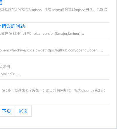
号
RV驱动程序的API名称为sqlsrv。所有sqlsrv函数都以sqlsrv_开头，后跟谓
ion错误的问题
 第834行改为： zbar_version(&major,&minor);...
encv/archive/xxx.zipwgethttps://github.com/opencv/open......
代码片段示例：
ilerEx......
2步：创建表表字段如下：原网址短网址唯一标志oldurlbz第3步：
下页
尾页