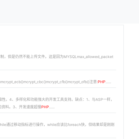
制，但是仍然不能上传文件。这是因为MYSQLmax_allowed_packet
mcrypt_ecb()mcrypt_cbc()mcrypt_cfb()mcrypt_ofb()注意:
PHP
......
伸缩性。4、多样化和功能强大的开发工具支持。缺点：1、与ASP一样，
的资料。3、开发速度超慢
PHP
......
ile通过移动指标进行操作，while应该比foreach快，但结果却是刚刚