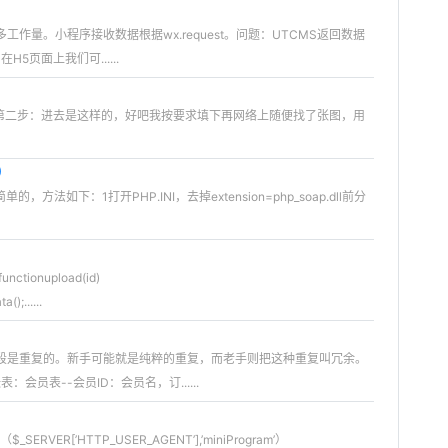
量。小程序接收数据根据wx.request。问题：UTCMS返回数据
5页面上我们可......
件第二步：进去是这样的，好吧我按要求填下再网络上随便找了张图，用
L）
如下：1打开PHP.INI，去掉extension=php_soap.dll前分
onupload(id)
);......
段是重复的。新手可能就是纯粹的重复，而老手则把这种重复叫冗余。
员表--会员ID：会员名，订......
VER[’HTTP_USER_AGENT’],’miniProgram’）