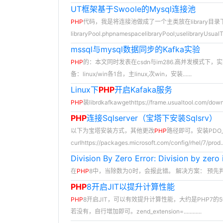
UT框架基于Swoole的Mysql连接池
PHP
代码，我是将连接池做成了一个主类放在library目
libraryPool.phpnamespacelibraryPool;uselibraryUsualTo
mssql与mysql数据同步的Kafka实验
PHP
的：本文同时发表在csdn与im286.高并发模式下，实现
备：linux/win各1台，主linux,次win，安装......
Linux下
PHP
开启Kafaka服务
PHP
装librdkafkawgethttps://frame.usualtool.com/down/so
PHP
连接Sqlserver（宝塔下安装Sqlsrv）
以下为宝塔安装方式，其他更改
PHP
路径即可。安装PDO
curlhttps://packages.microsoft.com/config/rhel/7/prod....
Division By Zero Error: Division by zero i
在
PHP
8中，当除数为0时，会报此错。 解决方案： 预先判
PHP
8开启JIT以提升计算性能
PHP
8开启JIT，可以有效提升计算性能，大约是PHP7的5倍
若没有，自行增加即可。zend_extension=............