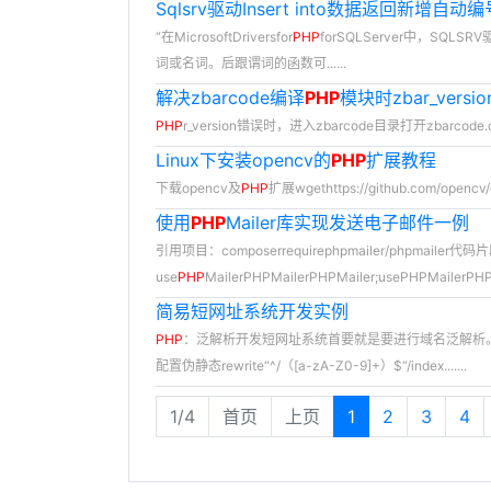
Sqlsrv驱动Insert into数据返回新增自动编
“在MicrosoftDriversfor
PHP
forSQLServer中，SQLS
词或名词。后跟谓词的函数可......
解决zbarcode编译
PHP
模块时zbar_vers
PHP
r_version错误时，进入zbarcode目录打开zbarcode.c文件
Linux下安装opencv的
PHP
扩展教程
下载opencv及
PHP
扩展wgethttps://github.com/opencv/op
使用
PHP
Mailer库实现发送电子邮件一例
引用项目：composerrequirephpmailer/phpmailer
use
PHP
MailerPHPMailerPHPMailer;usePHPMailerPHPMa
简易短网址系统开发实例
PHP
：泛解析开发短网址系统首要就是要进行域名泛解析。第
配置伪静态rewrite“^/（[a-zA-Z0-9]+）$“/index.......
1/4
首页
上页
1
2
3
4