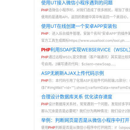
使用UT接入微信小程序遇到的问题
PHP
造微信小程序时，对我们造成了很多困扰，增加了很多工作
使用的是通用API，返回的数据中其中有返回一个类目ID，在H
使用UT在线创建一个安卓APP安装包
PHP
：进入后台插件管理，安装个名叫“安卓APP”的插
官方工具生成图标https://www.usualtool.com/tool.ph......
PHP
利用SOAP实现WEBSERVICE（WSD
PHP
通过远程WSDL提交数据（客户端通讯）其实是比较简单的，方法
号启用。2编写通讯代码：$client=newSoap......
ASP无刷新AJAX上传代码示例
PHP
示：本代码引用了化境ASP无组件代码前端JS部分：functi
{$("#imgWait"+id+"").show();varformData=newFormData(
合理设计数据库关系 优化读存速度
PHP
设计数据库关系时，常常遇到一个问题，发现好多字
那么冗余是否是必要呢？我们分为两种情况：我们设计2张表：会
举例：判断网页是否是从微信小程序中打开
使用
PHP
判断是否是从微信小程序中打开网页：if（strpos（$_SER