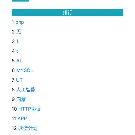
排行
1
php
2
无
3
1
4
t
5
AI
6
MYSQL
7
UT
8
人工智能
9
鸿蒙
10
HTTP协议
11
APP
12
蓉漂计划