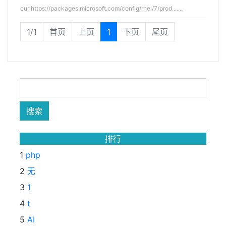
curlhttps://packages.microsoft.com/config/rhel/7/prod.......
1/1
首页
上页
1
下页
尾页
排行
1
php
2
无
3
1
4
t
5
AI