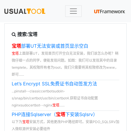
搜索:宝塔
宝塔
部署UT无法安装或首页显示空白
宝塔
上面部署UT，发现首页打开空白无法安装，我们该怎么办呢？稍
微仔细一点的同学，便能发现问题。如图：我们可以发现其中的目录
templete，其权限所有者为root，我们只需要将其权限修改为www，
即可......
Let’s Encrypt SSL免费证书自动签发方法
...pinstall--classiccertbotsudoln-
s/snap/bin/certbot/usr/bin/certbot4.获取证书自动配置
nginxsudocertbot--nginx
宝塔
......
PHP连接Sqlserver（
宝塔
下安装Sqlsrv）
以下为
宝塔
安装方式，其他更改PHP路径即可。安装PDO_SQLSRV加
入微软源并安装必要组件