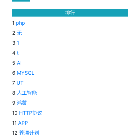
排行
1
php
2
无
3
1
4
t
5
AI
6
MYSQL
7
UT
8
人工智能
9
鸿蒙
10
HTTP协议
11
APP
12
蓉漂计划