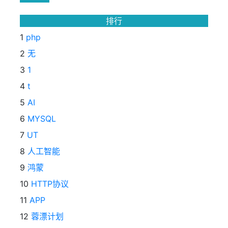
排行
1
php
2
无
3
1
4
t
5
AI
6
MYSQL
7
UT
8
人工智能
9
鸿蒙
10
HTTP协议
11
APP
12
蓉漂计划