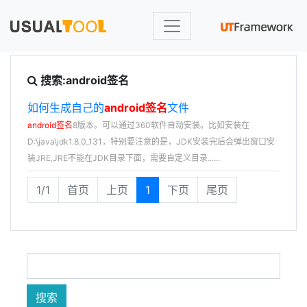
搜索:android签名
如何生成自己的
android签名
文件
android签名
8版本。可以通过360软件自动安装。比如安装在
D:\java\jdk1.8.0_131，特别要注意的是，JDK安装完后会弹出窗口安
装JRE,JRE不能在JDK目录下面，需要自定义目录......
1/1
首页
上页
1
下页
尾页