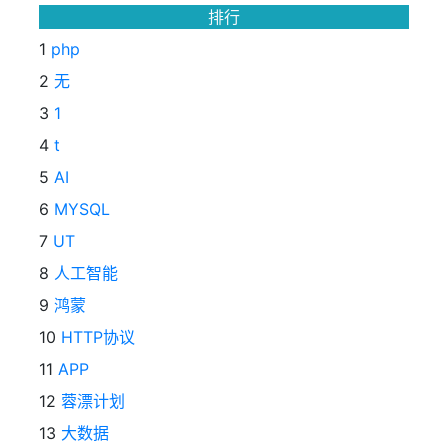
排行
1
php
2
无
3
1
4
t
5
AI
6
MYSQL
7
UT
8
人工智能
9
鸿蒙
10
HTTP协议
11
APP
12
蓉漂计划
13
大数据