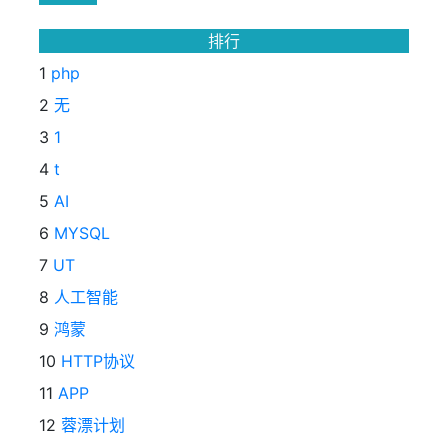
排行
1
php
2
无
3
1
4
t
5
AI
6
MYSQL
7
UT
8
人工智能
9
鸿蒙
10
HTTP协议
11
APP
12
蓉漂计划