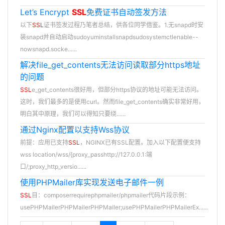
Let’s Encrypt
SSL
免费证书自动签发方法
以下
SSL
证书签发过程乃笔者总结，供各位同学借鉴。1.无snapd时安
装snapd并自动启动sudoyuminstallsnapdsudosystemctlenable--
nowsnapd.socke......
解决file_get_contents无法访问读取部分https地址
的问题
SSL
e_get_contents很好用，但部分https协议的地址可能无法访问。
这时，我们最多的是使用curl。然而file_get_contents确实非常好用，
明白其中原理，我们可以得知只要绕......
通过Nginx配置以支持Wss协议
前提：应用已支持
SSL
，NGINX已有SSL配置。加入以下配置便支持
wss location/wss/{proxy_passhttp://127.0.0.1:端
口/;proxy_http_versio......
使用PHPMailer库实现发送电子邮件一例
SSL
目：composerrequirephpmailer/phpmailer代码片段示例：
usePHPMailerPHPMailerPHPMailer;usePHPMailerPHPMailerEx......