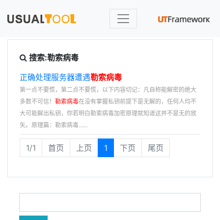
搜索:勒索病毒
正确处理服务器遭遇
勒索病毒
第一点不要慌，第二点不要慌，以下内容切记：凡自称能解密的绝大
多数不可信！
勒索病毒
在没有掌握私钥前提下是无解的，任何人均不
大可能解出私钥，你若明白勒索病毒加密原理就知道这并不是无的放
矢。原理篇：勒索病毒......
1/1
首页
上页
1
下页
尾页